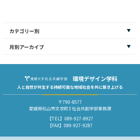
カテゴリー別
月別アーカイブ
環境デザイン学科
人と自然が共生する
持続可能な地域社会を
共に築き上げる
〒790-8577
愛媛県松山市文京町3 社会共創学部事務課
【TEL】
089-927-8927
【FAX】
089-927-9287