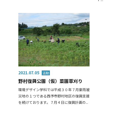
2021.07.05
野村復興公園（仮）菜園草刈り
環境デザイン学科では平成３０年７月豪雨被
災地の１つである西予市野村地区の復興支援
を続けております。７月４日に復興計画の...