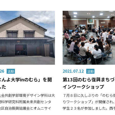
26
2021.07.12
なんよ大学inのむら」を開
第13回のむら復興まち
した
インワークショップ
社会共創学部環境デザイン学科は大
７月８日に久しぶりの「のむら
間科学研究科附属未来共創センタ
りワークショップ」が開催され
地区自治振興協議会とオムニサイ
学生２３名が参加しました。西予市