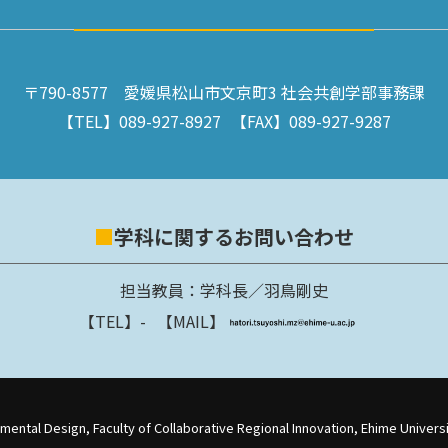
〒790-8577
愛媛県松山市文京町3 社会共創学部事務課
【TEL】
089-927-8927
【FAX】
089-927-9287
学科に関するお問い合わせ
担当教員：学科長／羽鳥剛史
【TEL】
-
【MAIL】
ental Design, Faculty of Collaborative Regional Innovation, Ehime Universit