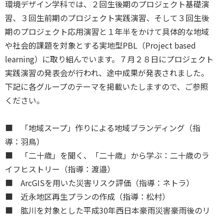
環境デザイン学科では、２回生後期のプロジェクト基礎演
習、３回生前期のプロジェクト実践演習、そして３回生後
期のプロジェクト応用演習と１年半をかけて具体的な地域
や社会的課題を対象とする実地型PBL（Project based
learning）に取り組んでいます。７月２８日にプロジェクト
実践演習の発表会が行われ、途中成果が発表されました。
下記に各グループのテーマを掲載いたしますので、ご参照
ください。
■ 「地域スープ」作りによる地域ブランディング（指
導：羽鳥）
■ 「二十歳」を聞く、「二十歳」から学ぶ：二十歳のラ
イフヒストリー（指導：渡邉）
■ ArcGISを用いた災害リスク評価（指導：ネトラ）
■ 近永地区再生プランの作成（指導：松村）
■ 肱川を対象とした平成30年西日本豪雨災害豪雨後のリ