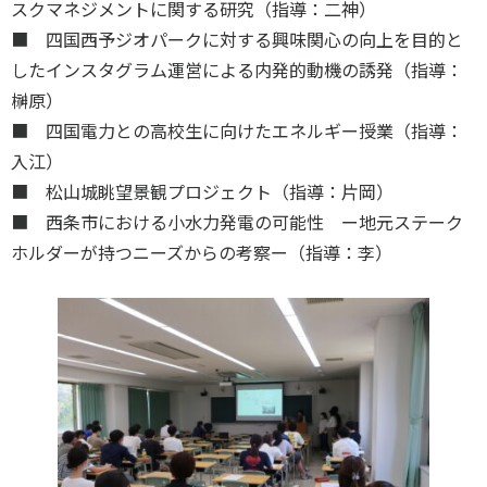
スクマネジメントに関する研究（指導：二神）
■ 四国西予ジオパークに対する興味関心の向上を目的と
したインスタグラム運営による内発的動機の誘発（指導：
榊原）
■ 四国電力との高校生に向けたエネルギー授業（指導：
入江）
■ 松山城眺望景観プロジェクト（指導：片岡）
■ 西条市における小水力発電の可能性 ー地元ステーク
ホルダーが持つニーズからの考察ー（指導：李）