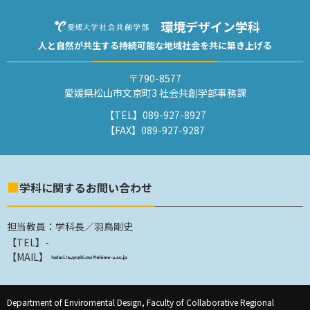
環境デザイン学科
人と自然が共生する
持続可能な地域社会を
共に築き上げる
〒790-8577
愛媛県松山市文京町3 社会共創学部事務課
【TEL】
089-927-8927
【FAX】
089-927-9287
学科に関するお問い合わせ
担当教員：学科長／羽鳥剛史
【TEL】
-
【MAIL】
Department of Enviromental Design, Faculty of Collaborative Regional